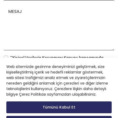
MESAJ
''Kişisel Verilerin Korunması Kanunu kapsamında
hazırlanan Aydınlatma Metni'ni okudum ve anladım.''
Web sitemizde gezinme deneyiminizi geliştirmek, size
uyarınca gerçekleştirilen ilgili Bilgilendirme'yi okudum ve
kişiselleştirilmiş içerik ve hedefli reklamlar göstermek,
kabul ediyorum.
web sitesi trafiğimizi analiz etmek ve ziyaretçilerimizin
nereden geldiğini anlamak için çerezleri ve diğer izleme
Güvenlik Kodu
*
teknolojilerini kullanıyoruz. Çerezlere ilişkin daha detaylı
bilgiye Çerez Politikası sayfamızdan ulaşabilirsiniz.
Tümünü Kabul Et
GÖNDER