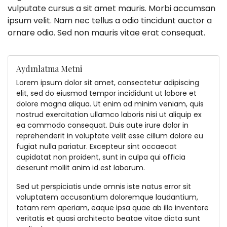
vulputate cursus a sit amet mauris. Morbi accumsan
ipsum velit. Nam nec tellus a odio tincidunt auctor a
ornare odio. Sed non mauris vitae erat consequat.
Aydınlatma Metni
Lorem ipsum dolor sit amet, consectetur adipiscing
elit, sed do eiusmod tempor incididunt ut labore et
dolore magna aliqua. Ut enim ad minim veniam, quis
nostrud exercitation ullamco laboris nisi ut aliquip ex
ea commodo consequat. Duis aute irure dolor in
reprehenderit in voluptate velit esse cillum dolore eu
fugiat nulla pariatur. Excepteur sint occaecat
cupidatat non proident, sunt in culpa qui officia
deserunt mollit anim id est laborum.
Sed ut perspiciatis unde omnis iste natus error sit
voluptatem accusantium doloremque laudantium,
totam rem aperiam, eaque ipsa quae ab illo inventore
veritatis et quasi architecto beatae vitae dicta sunt