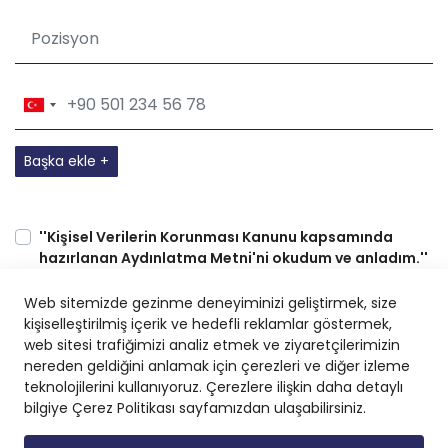
Başka ekle +
''Kişisel Verilerin Korunması Kanunu kapsamında
hazırlanan Aydınlatma Metni'ni okudum ve anladım.''
uyarınca gerçekleştirilen ilgili Bilgilendirme'yi okudum ve
kabul ediyorum.
Web sitemizde gezinme deneyiminizi geliştirmek, size
kişiselleştirilmiş içerik ve hedefli reklamlar göstermek,
web sitesi trafiğimizi analiz etmek ve ziyaretçilerimizin
nereden geldiğini anlamak için çerezleri ve diğer izleme
teknolojilerini kullanıyoruz. Çerezlere ilişkin daha detaylı
bilgiye Çerez Politikası sayfamızdan ulaşabilirsiniz.